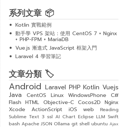
系列文章 📦
Kotlin 實戰範例
動手學 VPS 架站：使用 CentOS 7 + Nginx
+ PHP-FPM + MariaDB
Vue.js 漸進式 JavaScript 框架入門
Laravel 4 學習筆記
文章分類 🏷
Android
Laravel
PHP
Kotlin
Vuejs
Java
CentOS
Linux
WindowsPhone
C#
Flash
HTML
Objective-C
Cocos2D
Nginx
Xcode
ActionScript
iOS
web
Reading
Sublime Text 3
ssl
AI
Chart
Eclipse
LLM
Swift
bash
Apache
JSON
Ollama
git
shell
ubuntu
Ajax