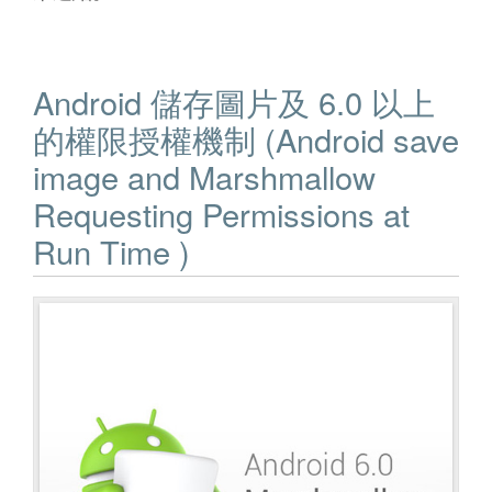
Android 儲存圖片及 6.0 以上
的權限授權機制 (Android save
image and Marshmallow
Requesting Permissions at
Run Time )