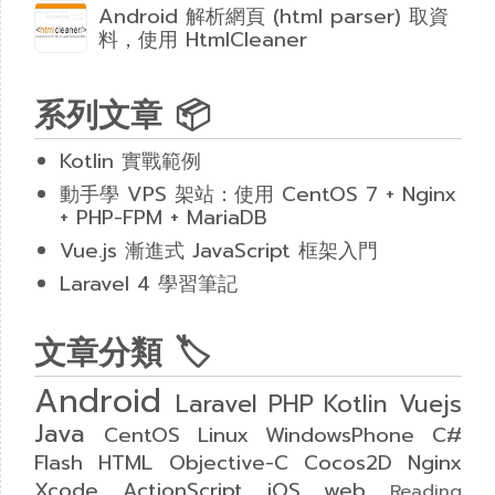
Android 解析網頁 (html parser) 取資
料，使用 HtmlCleaner
系列文章 📦
Kotlin 實戰範例
動手學 VPS 架站：使用 CentOS 7 + Nginx
+ PHP-FPM + MariaDB
Vue.js 漸進式 JavaScript 框架入門
Laravel 4 學習筆記
文章分類 🏷
Android
Laravel
PHP
Kotlin
Vuejs
Java
CentOS
Linux
WindowsPhone
C#
Flash
HTML
Objective-C
Cocos2D
Nginx
Xcode
ActionScript
iOS
web
Reading