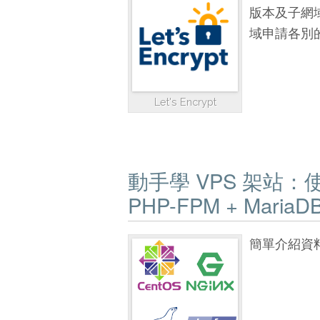
版本及子網
域申請各別
Let's Encrypt
動手學 VPS 架站：使用 C
PHP-FPM + MariaD
簡單介紹資