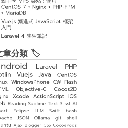
動手學 VPS 架站：使用
CentOS 7 + Nginx + PHP-FPM
+ MariaDB
Vue.js 漸進式 JavaScript 框架
入門
Laravel 4 學習筆記
文章分類 🏷
ndroid
Laravel
PHP
otlin
Vuejs
Java
CentOS
nux
WindowsPhone
C#
Flash
TML
Objective-C
Cocos2D
ginx
Xcode
ActionScript
iOS
eb
Reading
Sublime Text 3
ssl
AI
art
Eclipse
LLM
Swift
bash
pache
JSON
Ollama
git
shell
buntu
Ajax
Blogger
CSS
CocoaPods