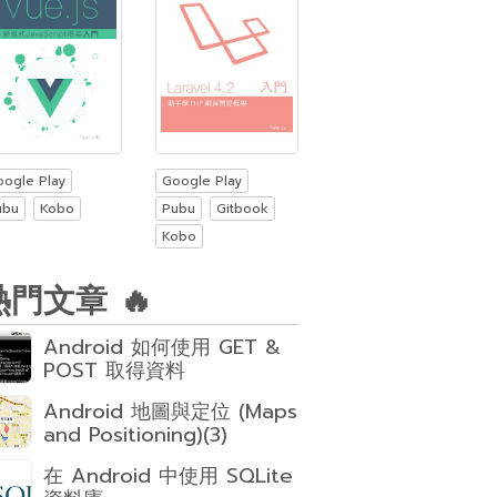
oogle Play
Google Play
ubu
Kobo
Pubu
Gitbook
Kobo
熱門文章 🔥
Android 如何使用 GET &
POST 取得資料
Android 地圖與定位 (Maps
and Positioning)(3)
在 Android 中使用 SQLite