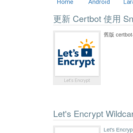
Home
Android
Lar
更新 Certbot 使用 S
舊版 cert
Let's Encrypt
Let's Encrypt Wil
Let's Encryp