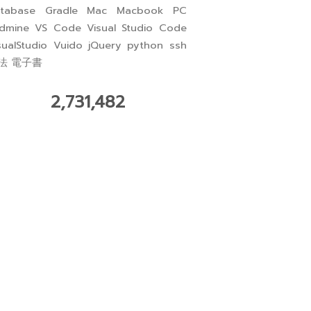
tabase
Gradle
Mac
Macbook
PC
dmine
VS Code
Visual Studio Code
sualStudio
Vuido
jQuery
python
ssh
法
電子書
2,731,482