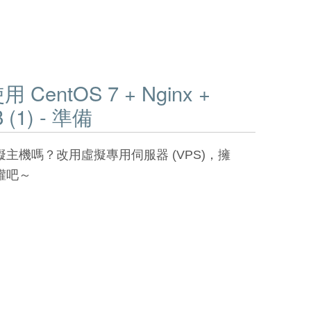
entOS 7 + Nginx +
 (1) - 準備
主機嗎？改用虛擬專用伺服器 (VPS)，擁
權吧～