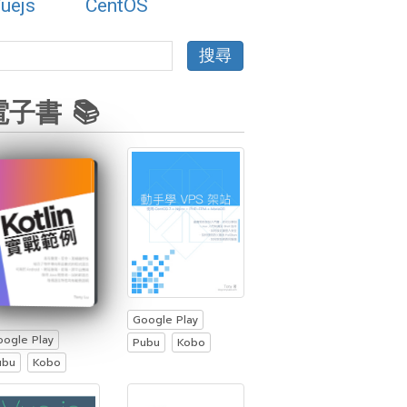
uejs
CentOS
電子書 📚
Google Play
oogle Play
Pubu
Kobo
ubu
Kobo