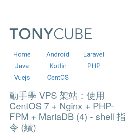
Home
Android
Laravel
Java
Kotlin
PHP
Vuejs
CentOS
動手學 VPS 架站：使用
CentOS 7 + Nginx + PHP-
FPM + MariaDB (4) - shell 指
令 (續)