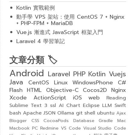
Kotlin 實戰範例
動手學 VPS 架站：使用 CentOS 7 + Nginx
+ PHP-FPM + MariaDB
Vue.js 漸進式 JavaScript 框架入門
Laravel 4 學習筆記
文章分類 🏷
Android
Laravel
PHP
Kotlin
Vuejs
Java
CentOS
Linux
WindowsPhone
C#
Flash
HTML
Objective-C
Cocos2D
Nginx
Xcode
ActionScript
iOS
web
Reading
Sublime Text 3
ssl
AI
Chart
Eclipse
LLM
Swift
bash
Apache
JSON
Ollama
git
shell
ubuntu
Ajax
Blogger
CSS
CocoaPods
Database
Gradle
Mac
Macbook
PC
Redmine
VS Code
Visual Studio Code