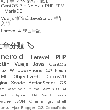
動手學 VPS 架站：使用
CentOS 7 + Nginx + PHP-FPM
+ MariaDB
Vue.js 漸進式 JavaScript 框架
入門
Laravel 4 學習筆記
文章分類 🏷
ndroid
Laravel
PHP
otlin
Vuejs
Java
CentOS
nux
WindowsPhone
C#
Flash
TML
Objective-C
Cocos2D
ginx
Xcode
ActionScript
iOS
eb
Reading
Sublime Text 3
ssl
AI
art
Eclipse
LLM
Swift
bash
pache
JSON
Ollama
git
shell
buntu
Ajax
Blogger
CSS
CocoaPods