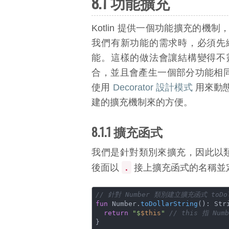
8.1 功能擴充
Kotlin 提供一個功能擴充的
我們有新功能的需求時，必須先
能。這樣的做法會讓結構變得不
合，並且會產生一個部分功能相同的
使用
Decorator 設計模式
用來動態
建的擴充機制來的方便。
8.1.1 擴充函式
我們是針對類別來擴充，因此以類別做為
.
後面以
接上擴充函式的名稱並
// 針對 Number 類別建立擴充函式 toDoll
fun
 Number.
toDollarString
()
: Stri
return
"$
$this
"
// this 指 N
}
