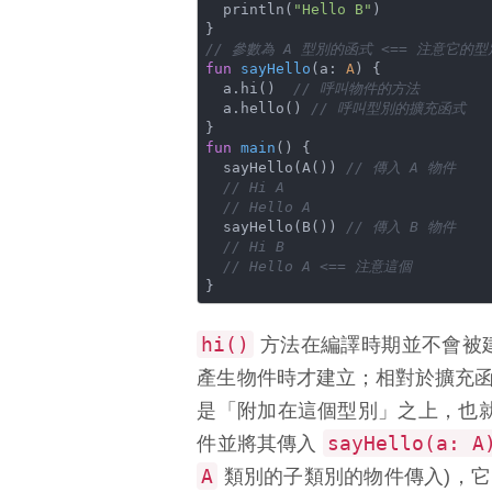
  println(
"Hello B"
)

// 參數為 A 型別的函式 <== 注意它的型
fun
sayHello
(a: 
A
)
 {

  a.hi()  
// 呼叫物件的方法
  a.hello() 
// 呼叫型別的擴充函式
fun
main
()
 {

  sayHello(A()) 
// 傳入 A 物件
// Hi A
// Hello A
  sayHello(B()) 
// 傳入 B 物件
// Hi B
// Hello A <== 注意這個
hi()
方法在編譯時期並不會被建
產生物件時才建立；相對於擴充
是「附加在這個型別」之上，也
sayHello(a: A
件並將其傳入
A
類別的子類別的物件傳入)，