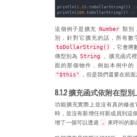
println(
1.23
.toDollarString()) 
/
println(
100
.toDollarString()) 
//
Number
這個例子是擴充
類別
別，針對它擴充的話，所有數
toDollarString()
，它會將
String
傳型別為
。擴充函式
面的那個物件，例如本例中的
"$this"
，但是我們還要在前面
8.1.2 擴充函式依附在型別
功能擴充實際上並沒有真的修改
時，並沒有新增任何新成員到這
.
增了一個可以透過
來呼叫的新