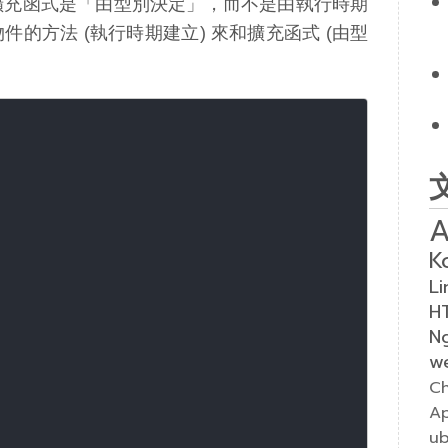
擴充函式是「由型別決定」，而不是由執行時期
的方法 (執行時期建立) 來和擴充函式 (由型
A
K
Li
H
N
w
Ch
A
u