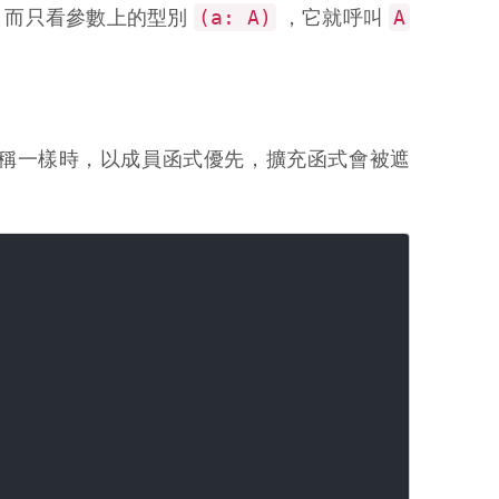
(a: A)
A
，而只看參數上的型別
，它就呼叫
 名稱一樣時，以成員函式優先，擴充函式會被遮