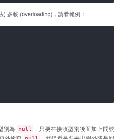
載 (overloading)，請看範例：
null
型別為
，只要在接收型別後面加上問號
null
額外檢查
，然後看是要丟出例外或是回