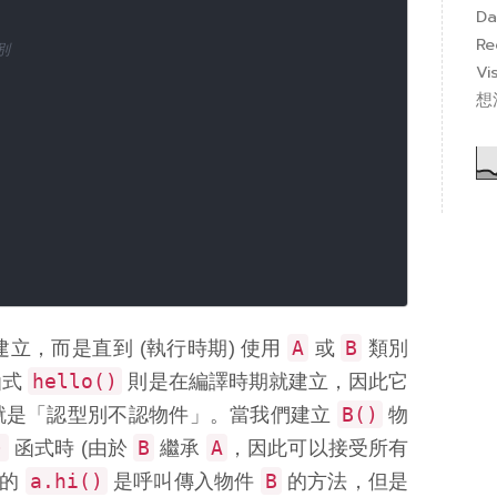
Da
Re
別
Vi
想
A
B
立，而是直到 (執行時期) 使用
或
類別
hello()
函式
則是在編譯時期就建立，因此它
B()
就是「認型別不認物件」。當我們建立
物
)
B
A
函式時 (由於
繼承
，因此可以接受所有
a.hi()
B
它的
是呼叫傳入物件
的方法，但是