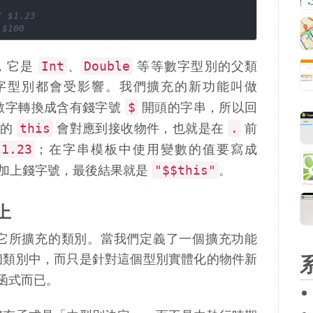
/ $1.23
 $100
Int
Double
，它是
、
等等數字型別的父類
字型別都會受影響。我們擴充的新功能叫做
$
數字轉換成含有錢字號
開頭的字串，所以回
this
.
裡的
會對應到接收物件，也就是在
前
1.23
；在字串模板中使用變數的值要寫成
"$$this"
加上錢字號，最後結果就是
。
上
它所擴充的類別。當我們定義了一個擴充功能
個類別中，而只是針對這個型別實體化的物件新
函式而已。