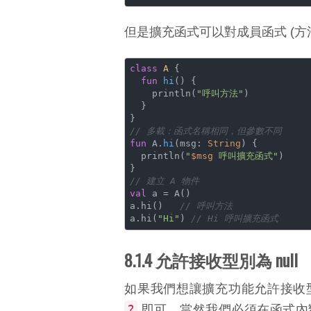
但是擴充函式可以對成員函式 (方法) 多
class
A
{

fun
hi
()
 { 

    println(
"呼叫方法"
) 

  }

// 多載：函式名稱相同，但參數不同
fun
 A.
hi
(msg: 
String
)
 { 

  println(
"
$msg
 呼叫擴充函式"
) 

// 建立 A 物件
val
 a = A()

a.hi()   
// 呼叫方法
a.hi(
"Hi"
) 
// Hi 呼叫擴充函式
8.1.4 允許接收型別為 null
如果我們想讓擴充功能允許接收
?
即可，當然我們必須在函式內