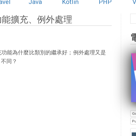
avel
Java
Kotlin
PHP
V
8) 功能擴充、例外處理
 的擴充功能為什麼比類別的繼承好；例外處理又是
a 不同？
G
P