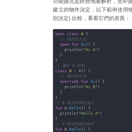
功能擴充是靜態地被解析，意即
建立的物件決定，以下範例使用物件
別決定) 比較，看看它們的差異：
open
class
A
{

// 物件的方法
open
fun
hi
()
 {

    println(
"Hi A"
)

  }

// 繼承 A 類別
class
B
 : 
A
() {

// 物件的方法
override
fun
hi
()
 {

    println(
"Hi B"
)

  }

// A 類別的擴充函式
fun
 A.
hello
()
 {

  println(
"Hello A"
)

// B 類別的擴充函式
fun
 B.
hello
()
 {
