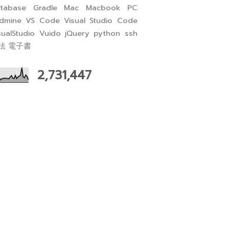
tabase
Gradle
Mac
Macbook
PC
dmine
VS Code
Visual Studio Code
sualStudio
Vuido
jQuery
python
ssh
法
電子書
2,731,447