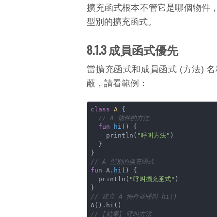
擴充函式根本不管它是哪個物件
型別的擴充函式。
8.1.3 成員函式優先
當擴充函式和成員函式 (方法)
蔽，請看範例：
class
A
{

// A 物件的方法
fun
hi
()
 { 

    println(
"呼叫方法"
) 

  }

// A 型別的擴充函式
fun
 A.
hi
()
 {

  println(
"呼叫擴充函式"
) 

// 建立 A 物件並呼叫 hi()
// [結果] 呼叫方法