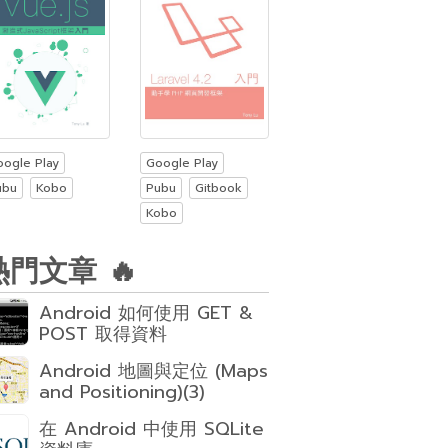
oogle Play
Google Play
ubu
Kobo
Pubu
Gitbook
Kobo
熱門文章 🔥
Android 如何使用 GET &
POST 取得資料
Android 地圖與定位 (Maps
and Positioning)(3)
在 Android 中使用 SQLite