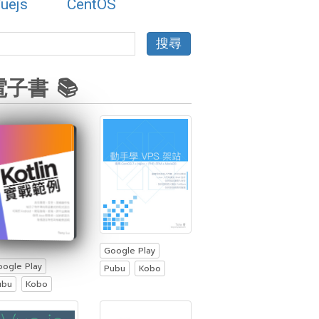
uejs
CentOS
電子書 📚
Google Play
oogle Play
Pubu
Kobo
ubu
Kobo