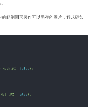
起來。
》中的範例圖形製作可以另存的圖片，程式碼如
*
Math.PI,
false
);
Math.PI,
false
);