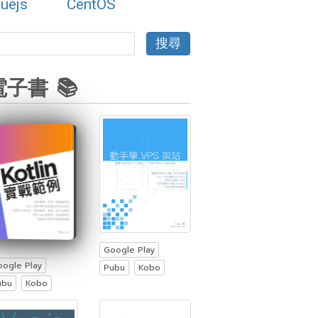
uejs
CentOS
電子書 📚
Google Play
oogle Play
Pubu
Kobo
ubu
Kobo