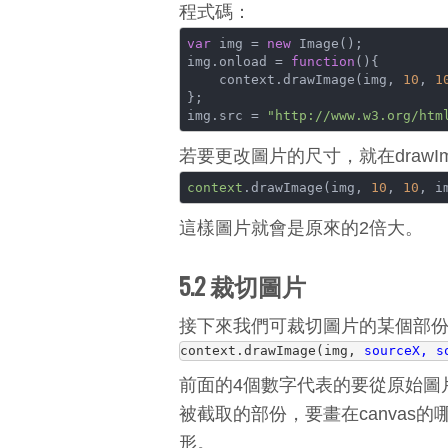
程式碼：
var
 img = 
new
 Image();

img.onload = 
function
(
)
{

    context.drawImage(img, 
10
, 
1
};

img.src = 
"http://www.w3.org/htm
若要更改圖片的尺寸，就在drawI
context
.drawImage(img, 
10
, 
10
, i
這樣圖片就會是原來的2倍大。
5.2 裁切圖片
接下來我們可裁切圖片的某個部
context.drawImage(img, 
sourceX, s
前面的4個數字代表的要從原始圖
被截取的部份，要畫在canvas
形。