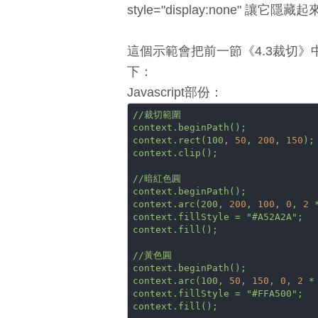
style="display:none" 讓它隱藏
這個示範會把前一節《4.3裁切
下：
Javascript部份：
//裁切範圍
context.beginPath();
context.rect(100,
50
,
200
,
150
);
context.clip();
//暗紅色圓
context.beginPath();
context.arc(200,
200
,
100
,
0
,
2
context.fillStyle
=
"#A52A2A"
;
context.fill();
//黃色圓
context.beginPath();
context.arc(100,
50
,
150
,
0
,
2
*
context.fillStyle
=
"#FFA500"
;
context.fill();