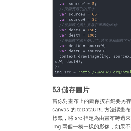
var
 sourceY = 
5
;

//原圖要截取的尺寸
var
 sourceW = 
66
;

var
 sourceH = 
32
;

//被截取的圖片要放在畫布的座標
var
 destX = 
150
;

var
 destY = 
100
;

//被截取的圖片的尺寸,通常會和截取的
var
 destW = sourceW;

var
 destH = sourceH;

  context.drawImage(img, sourceX, sourceY, sourceW, sourceH, destX, destY, de
stW, destH);

};

img.src = 
"http://www.w3.org/htm
5.3 儲存圖片
當你對畫布上的圖像按右鍵要另
canvas 的 toDataURL 方法
標籤，將 src 指定為由畫布轉過來
img 兩個一模一樣的影像，如果不想