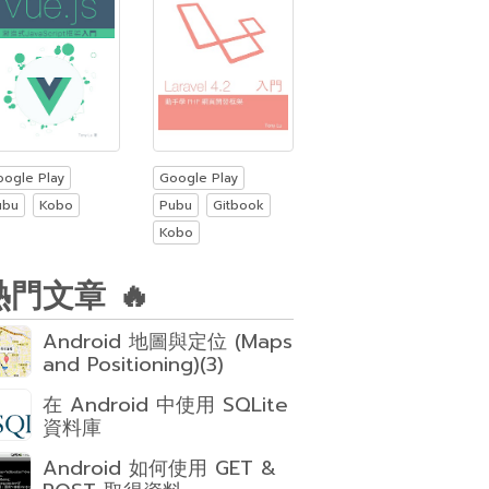
oogle Play
Google Play
ubu
Kobo
Pubu
Gitbook
Kobo
熱門文章 🔥
Android 地圖與定位 (Maps
and Positioning)(3)
在 Android 中使用 SQLite
資料庫
Android 如何使用 GET &