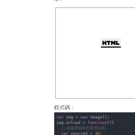
程式碼：
var
 img = 
new
 Image();

img.onload = 
function
(
)
{

//原圖要截取的座標起點
var
 sourceX = 
30
;
