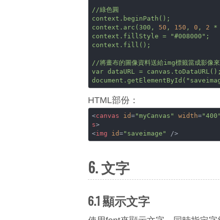
//綠色圓
context.beginPath();
context.arc(300,
50
,
150
,
0
,
2
*
context.fillStyle
=
"#008000"
;
context.fill();
//將畫布的圖像資料送給img標籤當成影像
var
dataURL
=
canvas.toDataURL()
document.getElementById("saveima
HTML部份：
<
canvas
id
=
"myCanvas"
width
=
"400
s
>
<
img
id
=
"saveimage"
 />
6. 文字
6.1 顯示文字