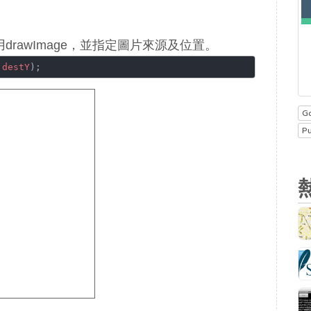
用drawImage，並指定圖片來源及位置。
,
destY
);
G
P