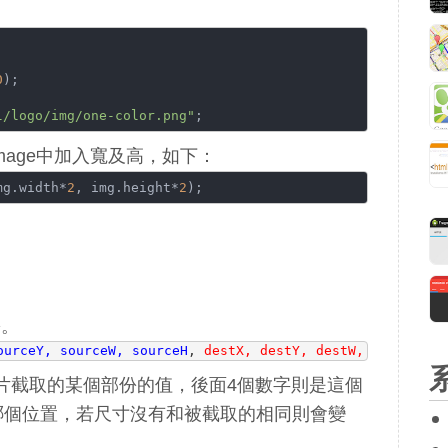
0
);

l/logo/img/one-color.png"
;
mage中加入寬及高，如下：
mg.width*
2
, img.height*
2
);
份。
ourceY, sourceW, sourceH
, 
destX, destY, destW, destH
);
片截取的某個部份的值，後面4個數字則是這個
的哪個位置，若尺寸沒有和被截取的相同則會變