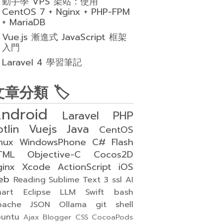
動手學 VPS 架站：使用
CentOS 7 + Nginx + PHP-FPM
+ MariaDB
Vue.js 漸進式 JavaScript 框架
入門
Laravel 4 學習筆記
文章分類 🏷
ndroid
Laravel
PHP
otlin
Vuejs
Java
CentOS
nux
WindowsPhone
C#
Flash
TML
Objective-C
Cocos2D
ginx
Xcode
ActionScript
iOS
eb
Reading
Sublime Text 3
ssl
AI
art
Eclipse
LLM
Swift
bash
pache
JSON
Ollama
git
shell
buntu
Ajax
Blogger
CSS
CocoaPods