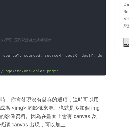
Da
Re
Vi
想
尺寸相同,否則就會被放大或縮小
l/logo/img/one-color.png"
;
存時，你會發現沒有儲存的選項，這時可以用
讓畫布成為 <img> 的影像來源。也就是多加個 img
的影像資料。因為在畫面上會有 canvas 及
讓 canvas 出現，可以加上