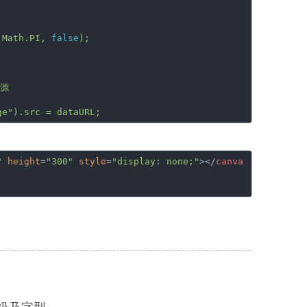
Math.PI,
false
);
來源
;
ge").src
=
dataURL;
"
height
=
"300"
style
=
"display: none;"
>
</
canva