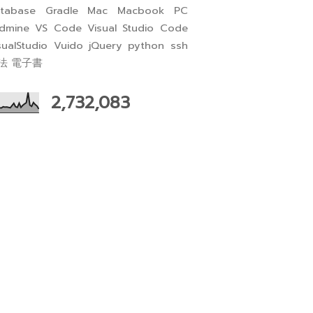
tabase
Gradle
Mac
Macbook
PC
dmine
VS Code
Visual Studio Code
sualStudio
Vuido
jQuery
python
ssh
法
電子書
2,732,083