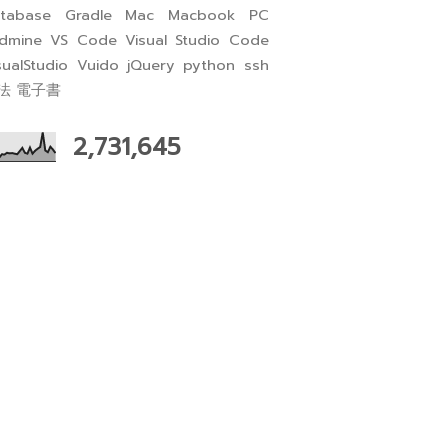
tabase
Gradle
Mac
Macbook
PC
dmine
VS Code
Visual Studio Code
sualStudio
Vuido
jQuery
python
ssh
法
電子書
2,731,645