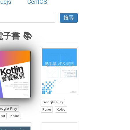
uejs
CentOS
電子書 📚
Google Play
oogle Play
Pubu
Kobo
ubu
Kobo