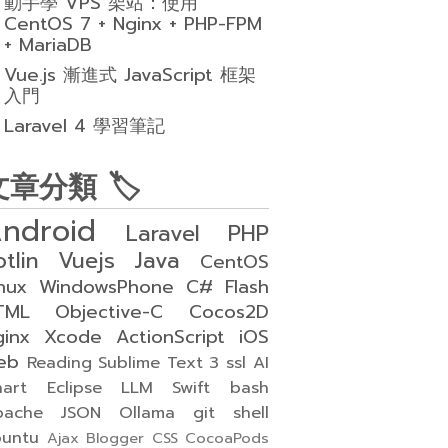
動手學 VPS 架站：使用
CentOS 7 + Nginx + PHP-FPM
+ MariaDB
Vue.js 漸進式 JavaScript 框架
入門
Laravel 4 學習筆記
文章分類 🏷
ndroid
Laravel
PHP
otlin
Vuejs
Java
CentOS
nux
WindowsPhone
C#
Flash
TML
Objective-C
Cocos2D
ginx
Xcode
ActionScript
iOS
eb
Reading
Sublime Text 3
ssl
AI
art
Eclipse
LLM
Swift
bash
pache
JSON
Ollama
git
shell
buntu
Ajax
Blogger
CSS
CocoaPods