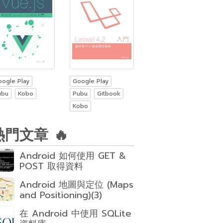
oogle Play
Google Play
ubu
Kobo
Pubu
Gitbook
Kobo
熱門文章 🔥
Android 如何使用 GET &
POST 取得資料
Android 地圖與定位 (Maps
and Positioning)(3)
在 Android 中使用 SQLite