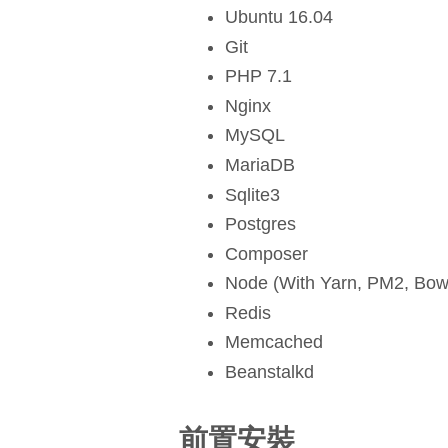
Ubuntu 16.04
Git
PHP 7.1
Nginx
MySQL
MariaDB
Sqlite3
Postgres
Composer
Node (With Yarn, PM2, Bowe
Redis
Memcached
Beanstalkd
前置安裝