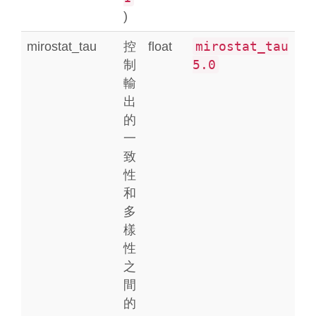
)
mirostat_tau
mirostat_tau
控
float
5.0
制
輸
出
的
一
致
性
和
多
樣
性
之
間
的