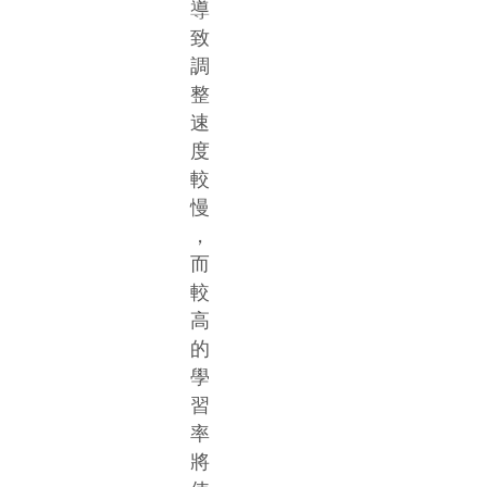
導
致
調
整
速
度
較
慢
，
而
較
高
的
學
習
率
將