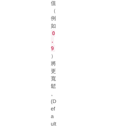
值
（
例
如
0
.
9
）
將
更
寬
鬆
。
(D
ef
a
ult