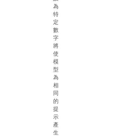
為
特
定
數
字
將
使
模
型
為
相
同
的
提
示
產
生