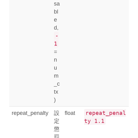
sa
bl
e
d,
-
1
=
n
u
m
_c
tx
)
repeat_penal
repeat_penalty
設
float
ty 1.1
定
懲
罰