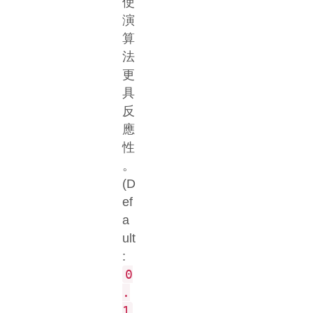
使
演
算
法
更
具
反
應
性
。
(D
ef
a
ult
:
0
.
1