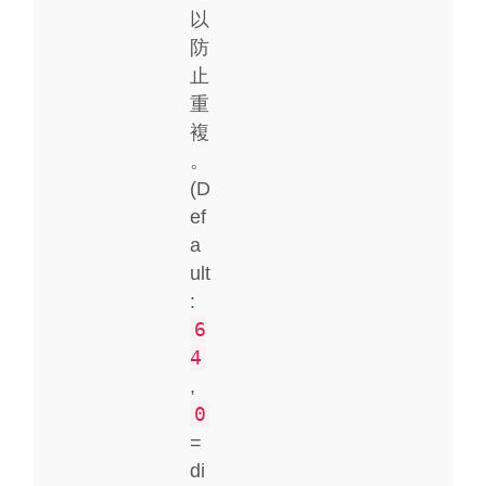
以
防
止
重
複
。
(D
ef
a
ult
:
6
4
,
0
=
di