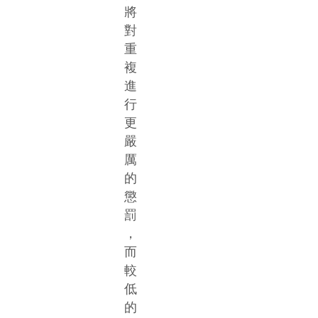
將
對
重
複
進
行
更
嚴
厲
的
懲
罰
，
而
較
低
的