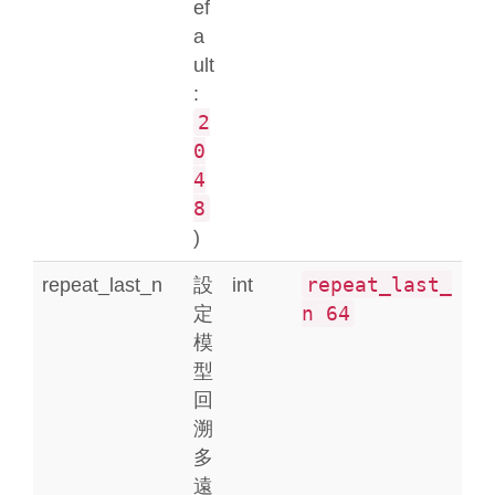
ef
a
ult
:
2
0
4
8
)
repeat_last_
repeat_last_n
設
int
n 64
定
模
型
回
溯
多
遠