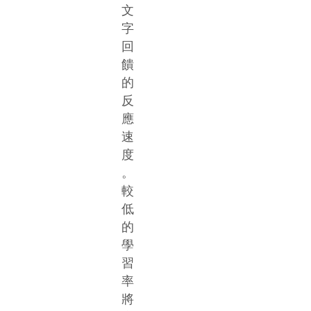
文
字
回
饋
的
反
應
速
度
。
較
低
的
學
習
率
將