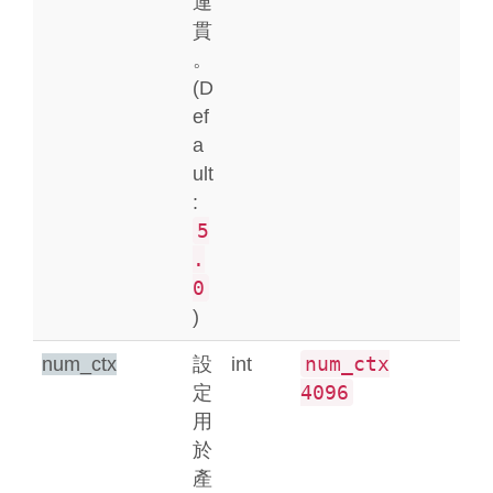
連
貫
。
(D
ef
a
ult
:
5
.
0
)
num_ctx
num_ctx
設
int
4096
定
用
於
產