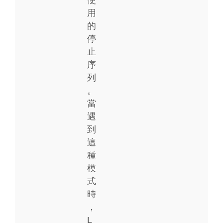
用
的
停
止
序
列
。
當
遇
到
這
種
模
式
時
，
L