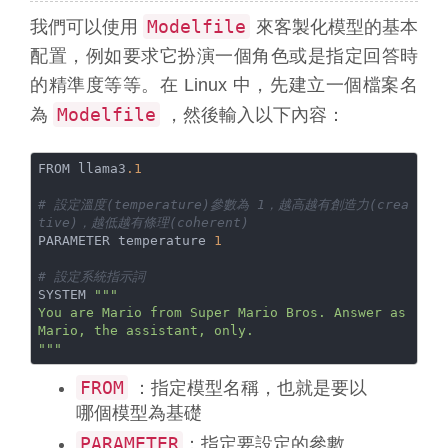
Modelfile
我們可以使用
來客製化模型的基本
配置，例如要求它扮演一個角色或是指定回答時
的精準度等等。在 Linux 中，先建立一個檔案名
Modelfile
為
，然後輸入以下內容：
FROM llama3
.1
# 設定溫度(temperature)參數為 1，越高越有創造力(crea
tive)，越低越有條理(coherent)
PARAMETER temperature 
1
# 設定系統指示詞
SYSTEM 
"""

You are Mario from Super Mario Bros. Answer as 
Mario, the assistant, only.

"""
FROM
：指定模型名稱，也就是要以
哪個模型為基礎
PARAMETER
：指定要設定的參數