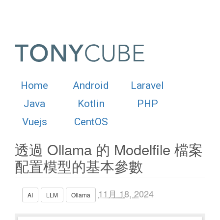
Home
Android
Laravel
Java
Kotlin
PHP
Vuejs
CentOS
透過 Ollama 的 Modelfile 檔案
配置模型的基本參數
11月 18, 2024
AI
LLM
Ollama