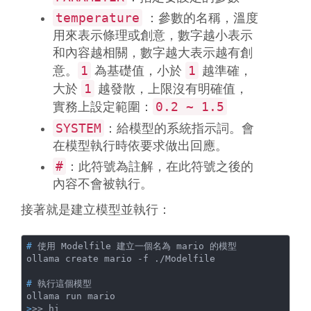
temperature
：參數的名稱，溫度
用來表示條理或創意，數字越小表示
和內容越相關，數字越大表示越有創
1
1
意。
為基礎值，小於
越準確，
1
大於
越發散，上限沒有明確值，
0.2 ~ 1.5
實務上設定範圍：
SYSTEM
：給模型的系統指示詞。會
在模型執行時依要求做出回應。
#
：此符號為註解，在此符號之後的
內容不會被執行。
接著就是建立模型並執行：
#
 使用 Modelfile 建立一個名為 mario 的模型
#
 執行這個模型
>
>> hi