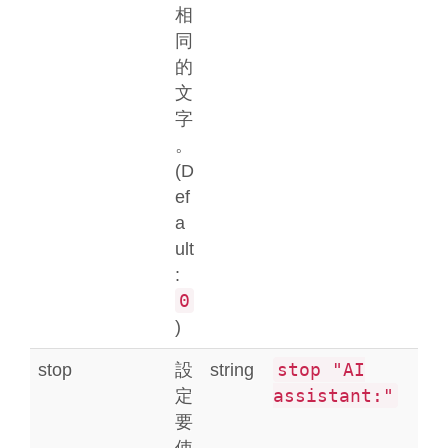
相
同
的
文
字
。
(D
ef
a
ult
:
0
)
stop "AI
stop
設
string
assistant:"
定
要
使