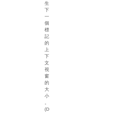
生
下
一
個
標
記
的
上
下
文
視
窗
的
大
小
。
(D