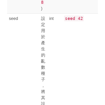
8
)
seed 42
seed
設
int
定
用
於
產
生
的
亂
數
種
子
，
將
其
設