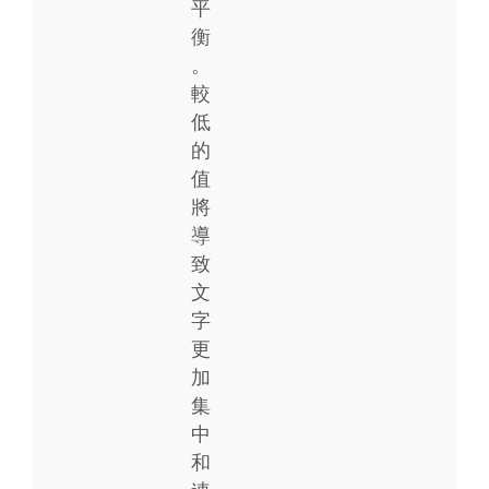
平
衡
。
較
低
的
值
將
導
致
文
字
更
加
集
中
和