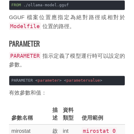
FROM
 ./ollama-model.gguf
GGUF 檔案位置應指定為絕對路徑或相對於
Modelfile
位置的路徑。
PARAMETER
PARAMETER
指示定義了模型運行時可以設定的
參數。
PARAMETER 
<
parameter
>
<
parametervalue
>
有效參數和值：
描
資料
參數名稱
述
類型
使用範例
mirostat 0
mirostat
啟
int