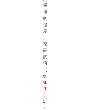
重
複
的
強
度
。
較
高
的
值
（
例
如
1
.
5
）