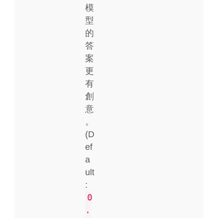
模
型
的
答
案
更
有
創
意
。
(D
ef
a
ult
:
0
.