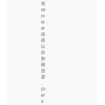
用
Mi
ro
st
at
採
樣
以
控
制
困
惑
度
。
(D
ef
a