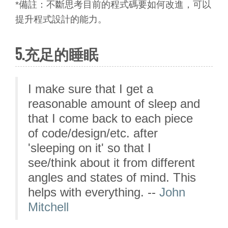
*備註：不斷思考目前的程式碼要如何改進，可以
提升程式設計的能力。
5.充足的睡眠
I make sure that I get a
reasonable amount of sleep and
that I come back to each piece
of code/design/etc. after
'sleeping on it' so that I
see/think about it from different
angles and states of mind. This
helps with everything. --
John
Mitchell