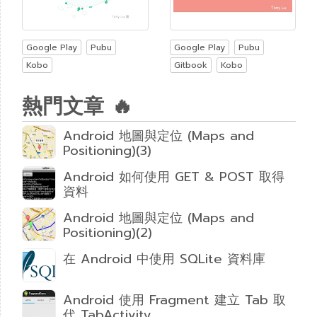
Google Play
Pubu
Google Play
Pubu
Kobo
Gitbook
Kobo
熱門文章 🔥
Android 地圖與定位 (Maps and
Positioning)(3)
Android 如何使用 GET & POST 取得
資料
Android 地圖與定位 (Maps and
Positioning)(2)
在 Android 中使用 SQLite 資料庫
Android 使用 Fragment 建立 Tab 取
代 TabActivity