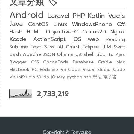
文章分類 🏷
Android
Laravel
PHP
Kotlin
Vuejs
Java
CentOS
Linux
WindowsPhone
C#
Flash
HTML
Objective-C
Cocos2D
Nginx
Xcode
ActionScript
iOS
web
Reading
Sublime Text 3
ssl
AI
Chart
Eclipse
LLM
Swift
bash
Apache
JSON
Ollama
git
shell
ubuntu
Ajax
Blogger
CSS
CocoaPods
Database
Gradle
Mac
Macbook
PC
Redmine
VS Code
Visual Studio Code
VisualStudio
Vuido
jQuery
python
ssh
想法
電子書
2,733,219
Copyright © Tonycube