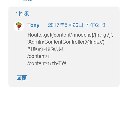
回覆
2017年5月26日 下午6:19
Tony
Route::get('content/{modelid}/{lang?}',
'Admin\ContentController@index')
對應的可能結果：
/content/1
/content/1/zh-TW
回覆