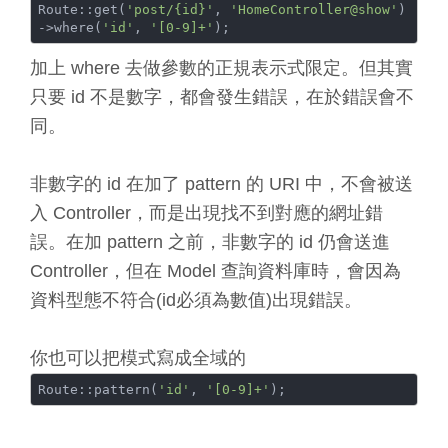
Route::get(
'post/{id}'
, 
'HomeController@show'
)
->where(
'id'
, 
'[0-9]+'
加上 where 去做參數的正規表示式限定。但其實
只要 id 不是數字，都會發生錯誤，在於錯誤會不
同。
非數字的 id 在加了 pattern 的 URI 中，不會被送
入 Controller，而是出現找不到對應的網址錯
誤。在加 pattern 之前，非數字的 id 仍會送進
Controller，但在 Model 查詢資料庫時，會因為
資料型態不符合(id必須為數值)出現錯誤。
你也可以把模式寫成全域的
Route::pattern(
'id'
, 
'[0-9]+'