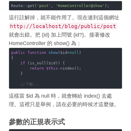
Route::get(
'post'
, 
'HomeController@show'
這行註解掉，就不能作用了。現在連到這個網址
http://localhost/blog/public/post
就會出錯。把 {id} 加上問號 {id?}。接著修改
HomeController 的 show() 為：
public
function
show
(
$id=
null
{

if
 (is_null($id)) {

return
$this
->index();

    }

//下略...
這樣當 $id 為 null 時，就會轉給 index() 去處
理。這裡只是舉例，請在必要的時候才這麼做。
參數的正規表示式