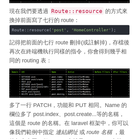
Route::resource
現在我們要透過
的方式來
換掉前面寫了七行的 route：
Route::resource(
'post'
, 
'HomeController'
記得把前面的七行 route 刪掉(或註解掉)，存檔後
再次在終端機執行同樣的指令，你會得到幾乎相
同的 routing 表：
多了一行 PATCH，功能和 PUT 相同。Name 的
欄位多了 post.index、post.create...等的名稱，
這個是 route 的名稱。在 laravel 框架中，你可以
像我們範例中指定
連結網址
或
route 名稱
，最