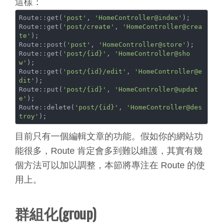
這樣：
Route::get(
'post'
, 
'HomeController@index'
);

Route::get(
'post/create'
, 
'HomeController@crea
te'
);

Route::post(
'post'
, 
'HomeController@store'
);

Route::get(
'post/{id}'
, 
'HomeController@sho
w'
);

Route::get(
'post/{id}/edit'
, 
'HomeController@e
dit'
);

Route::put(
'post/{id}'
, 
'HomeController@updat
e'
);

Route::delete(
'post/{id}'
, 
'HomeController@des
troy'
目前只有一個編輯文章的功能。假如你的網站功
能很多，Route 肯定會多到難以維護，其實有幾
個方法可以加以調整，本節將專注在 Route 的使
用上。
群組化(group)