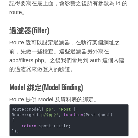
記得要寫在最上面，會影響之後所有參數為 id 的
route。
過濾器(filter)
Route 還可以設定過濾器，在執行某個網址之
前，先做一些檢查。這些過濾器另外寫在
app/filters.php。之後我們會用到 auth 這個內建
的過濾器來做登入的驗證。
Model 綁定(Model Binding)
Route 提供 Model 及資料表的綁定。
Route::model(
'pp'
, 
'Post'
);

Route::get(
'p/{pp}'
, 
function
(
Post $post
{

return
 $post->title;
