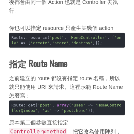
後都會由同一個 Action 也就是 Controller 去執
行。
你也可以指定 resource 只產生某幾個 action：
Route::resource(
'post'
, 
'HomeController'
, [
'on
ly'
 => [
'create'
,
'store'
,
'destroy'
指定 Route Name
之前建立的 route 都沒有指定 route 名稱，所以
就只能使用 URI 來請求。這裡示範 Route Name
怎麼寫：
Route::get(
'post'
, 
array
(
'uses'
 => 
'HomeContro
ller@index'
, 
'as'
 => 
'post.home'
原本第二個參數直接指定
Controller@method
，把它改為使用陣列，