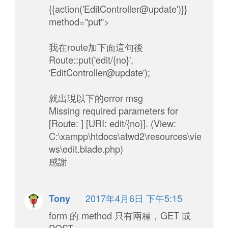
{{action('EditController@update')}}
method="put">
我在route加下面這句後
Route::put('edit/{no}',
'EditController@update');
就出現以下的error msg
Missing required parameters for
[Route: ] [URI: edit/{no}]. (View:
C:\xampp\htdocs\atwd2\resources\vie
ws\edit.blade.php)
感謝
2017年4月6日 下午5:15
Tony
form 的 method 只有兩種，GET 或