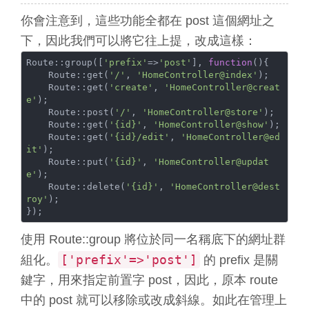
你會注意到，這些功能全都在 post 這個網址之
下，因此我們可以將它往上提，改成這樣：
Route::group([
'prefix'
=>
'post'
], 
function
(
)
{

    Route::get(
'/'
, 
'HomeController@index'
);

    Route::get(
'create'
, 
'HomeController@creat
e'
);

    Route::post(
'/'
, 
'HomeController@store'
);

    Route::get(
'{id}'
, 
'HomeController@show'
);

    Route::get(
'{id}/edit'
, 
'HomeController@ed
it'
);

    Route::put(
'{id}'
, 
'HomeController@updat
e'
);

    Route::delete(
'{id}'
, 
'HomeController@dest
roy'
);

使用 Route::group 將位於同一名稱底下的網址群
['prefix'=>'post']
組化。
的 prefix 是關
鍵字，用來指定前置字 post，因此，原本 route
中的 post 就可以移除或改成斜線。如此在管理上