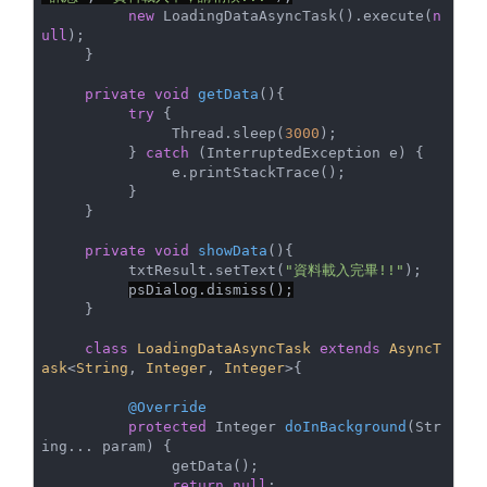
new
 LoadingDataAsyncTask().execute(
n
ull
);

     }

private
void
getData
()
{

try
 {

               Thread.sleep(
3000
);

          } 
catch
 (InterruptedException e) {

               e.printStackTrace();

          }

     }

private
void
showData
()
{

          txtResult.setText(
"資料載入完畢!!"
);

psDialog.dismiss();
     }

class
LoadingDataAsyncTask
extends
AsyncT
ask
<
String
, 
Integer
, 
Integer
>
{

@Override
protected
 Integer 
doInBackground
(Str
ing... param)
{

               getData();

return
null
;
