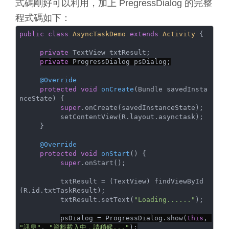
式碼剛好可以利用，加上 PregressDialog 的完整
程式碼如下：
public
class
AsyncTaskDemo
extends
Activity
{

private
 TextView txtResult;

private
 ProgressDialog psDialog;
@Override
protected
void
onCreate
(Bundle savedInsta
nceState)
{

super
.onCreate(savedInstanceState);

          setContentView(R.layout.asynctask);

     }

@Override
protected
void
onStart
()
{

super
.onStart();

          txtResult = (TextView) findViewById
(R.id.txtTaskResult);

          txtResult.setText(
"Loading......"
);

psDialog = ProgressDialog.show(
this
, 
"訊息"
, 
"資料載入中，請稍候..."
);