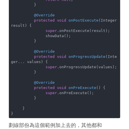
          }

@Override
protected
void
onPostExecute
(Integer 
result)
{

super
.onPostExecute(result);

               showData();

          }

@Override
protected
void
onProgressUpdate
(Inte
ger... values)
{

super
.onProgressUpdate(values);

          }

@Override
protected
void
onPreExecute
()
{

super
.onPreExecute();

          }

     }

}
劃線部份為這個範例加上去的，其他都和