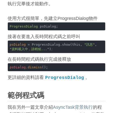
執行完畢後才能動作。
使用方式很簡單，先建立ProgressDialog物件
ProgressDialog
 psDialog;
接著在要進入長時間程式碼之前呼叫
psDialog
 = ProgressDialog.show(this, 
"訊息"
, 
"資料載入中，請稍候..."
)
;
在長時間程式碼執行完成後釋放
psDialog
.dismiss
();
更詳細的資料請看
。
ProgressDialog
範例程式碼
我在另外一篇文章介紹
AsyncTask背景執行
的程