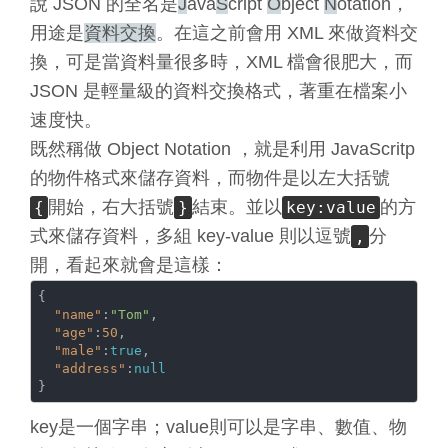
說 JSON 的全名是
J
ava
S
cript
O
bject
N
otation，
用途是
資料交換
。在這之前會用 XML 來做資料交
換，可是當資料量很多時，XML 檔會很肥大，而
JSON 是輕量級的資料交換格式，著重在檔案小
速度快。
既然稱做 Object Notation ，就是利用 JavaScritp
的物件格式來儲存資料，而物件是以左大括號
開始，右大括號
結束。並以
的方
{
}
key:value
式來儲存資料，多組 key-value 則以逗號
分
,
開，看起來就會是這樣：
{

"name"
:
"Tom"
, 

"age"
:
50
, 

"male"
:
true
, 

"address"
:
null
}
key是一個字串；value則可以是字串、數值、物