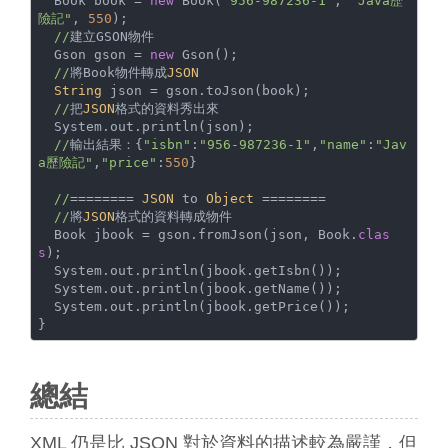
  Book book = 
new
 Book(
"956-987236-1"
, 
"Java歷
險記"
, 
550
);

//
建立GSON物件

  Gson gson = 
new
 Gson();

//
將Book物件轉成
JSON
String
 json = gson.toJson(book);

//
把
JSON
格式的資料秀出來

  System.out.println(json);

//
輸出結果：{
"isbn"
:
"956-987236-1"
,
"name"
:
"Jav
a歷險記"
,
"price"
:
550
}

//
======== 
JSON
 to 
Object
 ========

//
將
JSON
格式的資料轉成物件

  Book jbook = gson.fromJson(json, Book.
clas
s
);

  System.out.println(jbook.getIsbn());

  System.out.println(jbook.getName());

  System.out.println(jbook.getPrice());

}
總結
XML 仍是比 JSON 對於資料的描述較為嚴謹，但