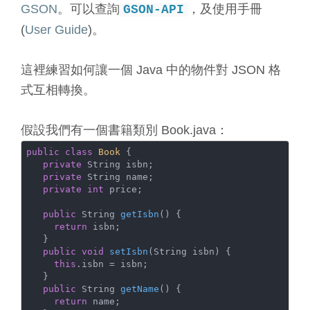
GSON
。可以查詢
，及使用手冊
GSON-API
(
User Guide
)。
這裡練習如何讓一個 Java 中的物件對 JSON 格
式互相轉換。
假設我們有一個書籍類別 Book.java：
public
class
Book
 {
private
 String isbn;

private
 String name;

private
int
 price;

public
 String 
getIsbn
()
{

return
 isbn;

   }

public
void
setIsbn
(String isbn)
{

this
.isbn = isbn;

   }

public
 String 
getName
()
{

return
 name;
