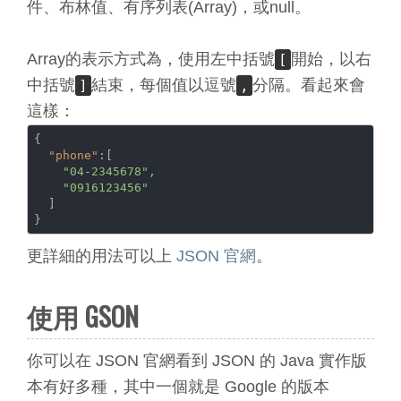
件、布林值、有序列表(Array)，或null。
Array的表示方式為，使用左中括號
開始，以右
[
中括號
結束，每個值以逗號
分隔。看起來會
]
,
這樣：
{

"phone"
:[

"04-2345678"
, 

"0916123456"
  ]

}
更詳細的用法可以上
JSON 官網
。
使用 GSON
你可以在 JSON 官網看到 JSON 的 Java 實作版
本有好多種，其中一個就是 Google 的版本