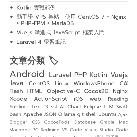
Kotlin 實戰範例
動手學 VPS 架站：使用 CentOS 7 + Nginx
+ PHP-FPM + MariaDB
Vue.js 漸進式 JavaScript 框架入門
Laravel 4 學習筆記
文章分類 🏷
Android
Laravel
PHP
Kotlin
Vuejs
Java
CentOS
Linux
WindowsPhone
C#
Flash
HTML
Objective-C
Cocos2D
Nginx
Xcode
ActionScript
iOS
web
Reading
Sublime Text 3
ssl
AI
Chart
Eclipse
LLM
Swift
bash
Apache
JSON
Ollama
git
shell
ubuntu
Ajax
Blogger
CSS
CocoaPods
Database
Gradle
Mac
Macbook
PC
Redmine
VS Code
Visual Studio Code