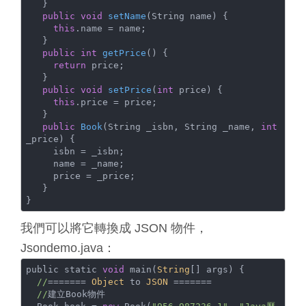
   }

public
void
setName
(String name)
{

this
.name = name;

   }

public
int
getPrice
()
{

return
 price;

   }

public
void
setPrice
(
int
 price)
{

this
.price = price;

   }

public
Book
(String _isbn, String _name, 
int
_price)
{

     isbn = _isbn;

     name = _name;

     price = _price;

   }

}
我們可以將它轉換成 JSON 物件，
Jsondemo.java：
public static 
void
 main(
String
[] args) {

//
======= 
Object
 to 
JSON
 =======

//
建立Book物件
